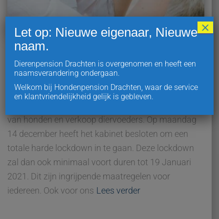
×
Let op: Nieuwe eigenaar, Nieuwe
naam.
ALGEMEEN
Dierenpension Drachten is overgenomen en heeft een
Harde lockdown – Wij blijven
naamsverandering ondergaan.
open!
Welkom bij Hondenpension Drachten, waar de service
en klantvriendelijkheid gelijk is gebleven.
GEEN speeldagen meer in 2020 maar WEL opvang
van honden en verkoop diervoeders. Op maandag
14 december heeft het kabinet besloten om een
totale harde lockdown in te gaan. Deze lockdown
zal dan ook minimaal voort duren tot 19 Januari
2021. Dit zijn ingrijpende maatregelen voor
iedereen. Ook voor ons
Lees verder