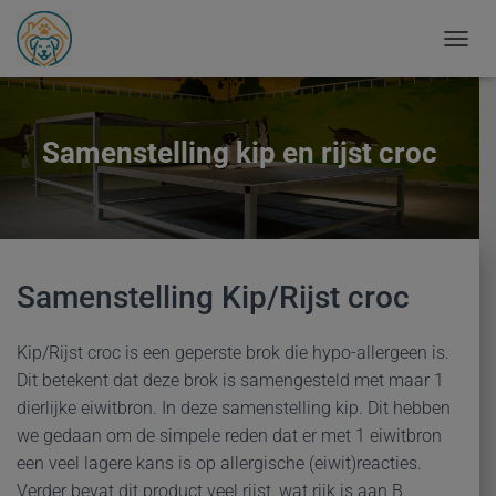
T
O
G
G
L
Samenstelling kip en rijst croc
E
N
A
V
I
G
A
Samenstelling Kip/Rijst croc
T
I
E
Kip/Rijst croc is een geperste brok die hypo-allergeen is.
Dit betekent dat deze brok is samengesteld met maar 1
dierlijke eiwitbron. In deze samenstelling kip. Dit hebben
we gedaan om de simpele reden dat er met 1 eiwitbron
een veel lagere kans is op allergische (eiwit)reacties.
Verder bevat dit product veel rijst, wat rijk is aan B