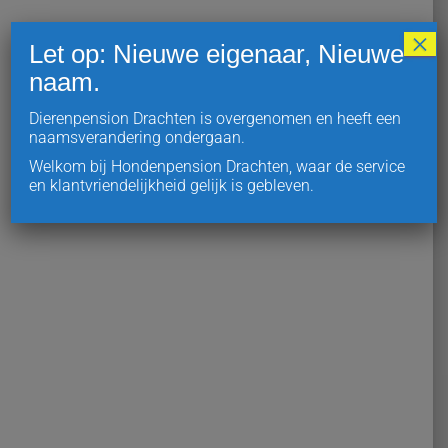
Hieronder kunt u de Facebook feed volgen van ons
×
Let op: Nieuwe eigenaar, Nieuwe
dierenpension.
naam.
Dierenpension Drachten is overgenomen en heeft een
naamsverandering ondergaan.
Welkom bij Hondenpension Drachten, waar de service
en klantvriendelijkheid gelijk is gebleven.