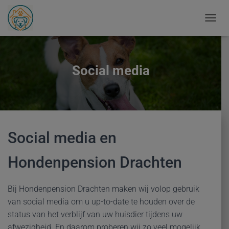
T
O
G
G
L
Social media
E
N
A
V
I
G
A
Social media en
T
I
Hondenpension Drachten
E
Bij Hondenpension Drachten maken wij volop gebruik
van social media om u up-to-date te houden over de
status van het verblijf van uw huisdier tijdens uw
afwezigheid. En daarom proberen wij zo veel mogelijk