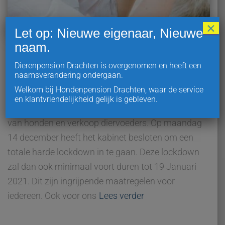
×
Let op: Nieuwe eigenaar, Nieuwe
naam.
ALGEMEEN
Dierenpension Drachten is overgenomen en heeft een
Harde lockdown – Wij blijven
naamsverandering ondergaan.
open!
Welkom bij Hondenpension Drachten, waar de service
en klantvriendelijkheid gelijk is gebleven.
GEEN speeldagen meer in 2020 maar WEL opvang
van honden en verkoop diervoeders. Op maandag
14 december heeft het kabinet besloten om een
totale harde lockdown in te gaan. Deze lockdown
zal dan ook minimaal voort duren tot 19 Januari
2021. Dit zijn ingrijpende maatregelen voor
iedereen. Ook voor ons
Lees verder